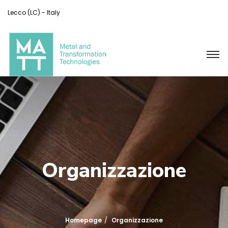
Lecco (LC) - Italy
0341 488 814
jrpmatt@polimi.it
Organizzazione
Homepage
Organizzazione